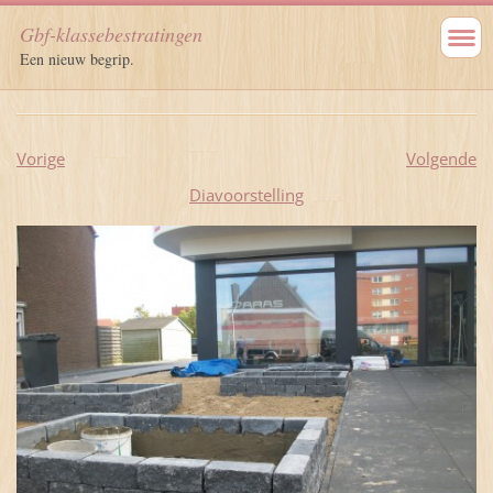
Gbf-klassebestratingen
Een nieuw begrip.
Vorige
Volgende
Diavoorstelling