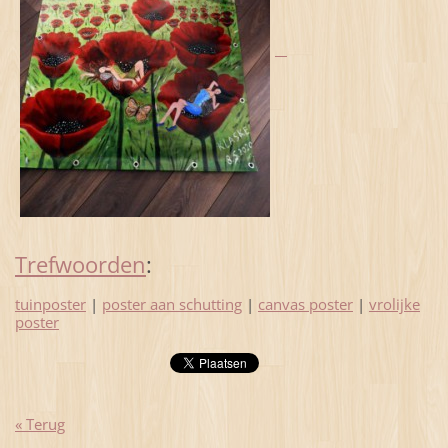
Trefwoorden
:
tuinposter
|
poster aan schutting
|
canvas poster
|
vrolijke
poster
« Terug