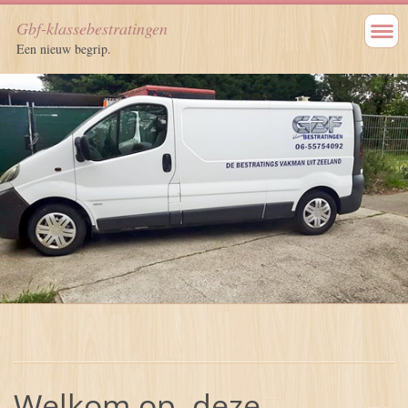
Gbf-klassebestratingen
Een nieuw begrip.
Welkom op deze