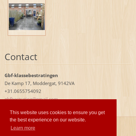
Contact
Gbf-klassebestratingen
De Kamp 17, Moddergat, 9142VA
+31.0655754092
gbfbestr
ating@gm
ail.com
This website uses cookies to ensure you get
the best experience on our website.
© 2025 GBF-klassebestratingen.nl te Arnemuiden
Learn more
Mogelijk gemaakt door het GBF-team ( ;