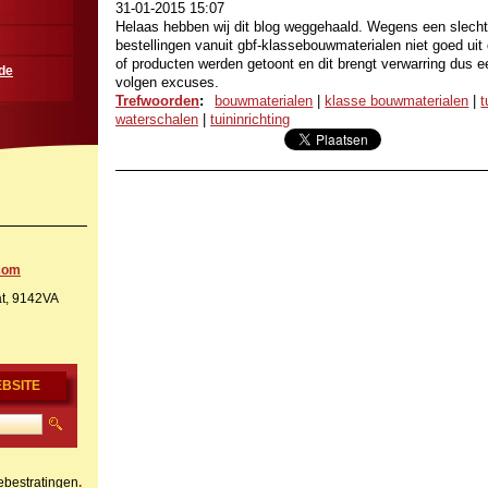
31-01-2015 15:07
Helaas hebben wij dit blog weggehaald. Wegens een slech
bestellingen vanuit gbf-klassebouwmaterialen niet goed uit 
of producten werden getoont en dit brengt verwarring dus ee
de
volgen excuses.
Trefwoorden
:
bouwmaterialen
|
klasse bouwmaterialen
|
t
waterschalen
|
tuininrichting
.com
t, 9142VA
BSITE
bestratingen
.