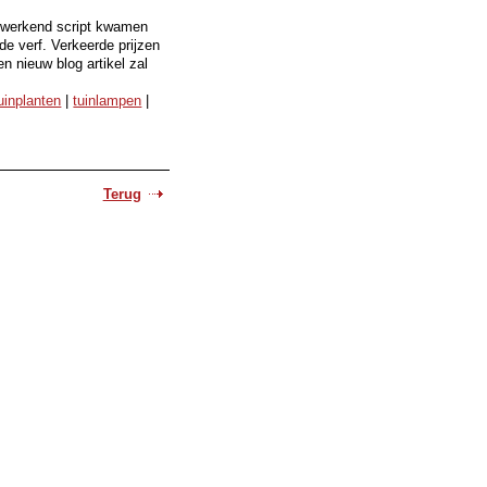
twerkend script kwamen
de verf. Verkeerde prijzen
n nieuw blog artikel zal
uinplanten
|
tuinlampen
|
Terug