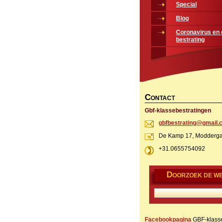
Special
Blog
Coronavirus en 
bestrating
C
ONTACT
Gbf-klassebestratingen
gbfbestr
ating@gm
ail
De Kamp 17, Modderga
+31.0655754092
D
OORZOEK DE WE
Facebookpagina
GBF-klasse