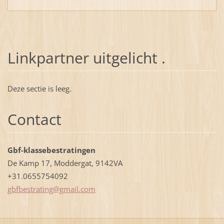
Linkpartner uitgelicht .
Deze sectie is leeg.
Contact
Gbf-klassebestratingen
De Kamp 17, Moddergat, 9142VA
+31.0655754092
gbfbestr
ating@gm
ail.com